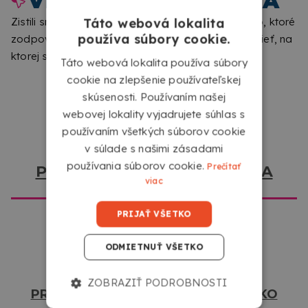
VITAJTE V COPYKREA
Zistili sme, že prezeráte z iného miesta ako miesto, ktoré
Táto webová lokalita
používa súbory cookie.
zodpovedá tejto webovej stránke. Dajte nám vedieť, na
ktorej stránke by ste chceli navštíviť.
Táto webová lokalita používa súbory
NAHRAJTE SVOJ SÚBOR
cookie na zlepšenie používateľskej
Nahrajte svoje súbory z akéhokoľvek zariadenia s
skúsenosti. Používaním našej
prístupom na internet kliknutím na políčko „Vyberte
webovej lokality vyjadrujete súhlas s
používaním všetkých súborov cookie
alebo sem presuňte svoje súbory“.
v súlade s našimi zásadami
používania súborov cookie.
Prečítať
PREJDITE NA COPYKREA USA
viac
PRIJAŤ VŠETKO
ODMIETNUŤ VŠETKO
ZOBRAZIŤ PODROBNOSTI
PREJDITE NA COPYKREA SLOVENSKO
VYBERTE SI KONFIGURÁCIU