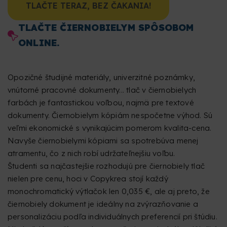
TLAČTE TERAZ, BEZ ČAKANIA!
TLAČTE ČIERNOBIELYM SPÔSOBOM
ONLINE.
Opozičné študijné materiály, univerzitné poznámky,
vnútorné pracovné dokumenty... tlač v čiernobielych
farbách je fantastickou voľbou, najmä pre textové
dokumenty. Čiernobielym kópiám nespočetne výhod. Sú
veľmi ekonomické s vynikajúcim pomerom kvalita-cena.
Navyše čiernobielymi kópiami sa spotrebúva menej
atramentu, čo z nich robí udržateľnejšiu voľbu.
Študenti sa najčastejšie rozhodujú pre čiernobiely tlač
nielen pre cenu, hoci v Copykrea stojí každý
monochromatický výtlačok len 0,035 €, ale aj preto, že
čiernobiely dokument je ideálny na zvýrazňovanie a
personalizáciu podľa individuálnych preferencií pri štúdiu.