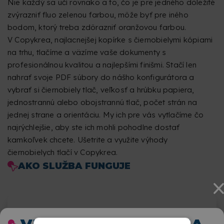
Nie každý sa učí rovnako a to, čo je pre jedného dôležité
zvýrazniť fluo zelenou farbou, môže byť pre iného
bodom, ktorý treba zdôrazniť oranžovou farbou.
V Copykrea, najlacnejšej kopírke s čiernobielymi kópiami
na trhu, tlačíme a väzíme vaše dokumenty s
profesionálnou kvalitou a najlepšími finišmi. Stačí len
nahrať svoje PDF súbory do nášho konfigurátora a
vybrať si čiernobiely tlač, veľkosť a hrúbku papiera,
jednostrannú alebo obojstrannú tlač, počet strán na
jednej strane a orientáciu. My ich pre vás vytlačíme čo
najrýchlejšie, aby ste ich mohli pohodlne dostať
kamkoľvek chcete. Ušetrite a využite výhody
čiernobielych tlačí v Copykrea.
AKO SLUŽBA FUNGUJE