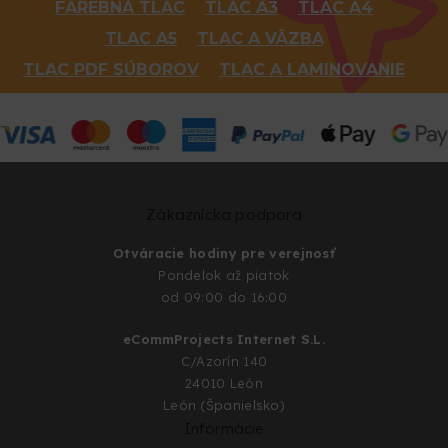
FAREBNÁ TLAC
TLAC A3
TLAC A4
TLAC A5
TLAC A VÄZBA
TLAC PDF SÚBOROV
TLAC A LAMINOVANIE
Zákaznícka podpora
Otváracie hodiny pre verejnosť
Pondelok až piatok
od 09:00 do 16:00
eCommProjects Internet S.L.
C/Azorín 140
24010 León
León (Španielsko)
Informácie