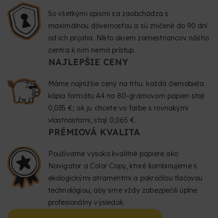
So všetkými spismi sa zaobchádza s
maximálnou dôvernosťou a sú zničené do 90 dní
od ich prijatia. Nikto okrem zamestnancov nášho
centra k nim nemá prístup.
NAJLEPŠIE CENY
Máme najnižšie ceny na trhu: každá čiernobiela
kópia formátu A4 na 80-gramovom papieri stojí
0,035 €; ak ju chcete vo farbe s rovnakými
vlastnosťami, stojí 0,065 €.
PRÉMIOVÁ KVALITA
Používame vysoko kvalitné papiere ako
Navigator a Color Copy, ktoré kombinujeme s
ekologickými atramentmi a pokročilou tlačovou
technológiou, aby sme vždy zabezpečili úplne
profesionálny výsledok.