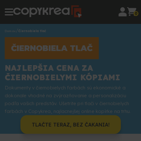
0
Domov
Čiernobiela tlač
ČIERNOBIELA TLAČ
NAJLEPŠIA CENA ZA
ČIERNOBIELYMI KÓPIAMI
Dokumenty v čiernobielych farbách sú ekonomické a
dokonale vhodné na zvýrazňovanie a personalizáciu
podľa vašich predstáv. Ušetrite pri tlači v čiernobielych
farbách v Copykrea, najlacnejšej online kopírke na trhu.
TLAČTE TERAZ, BEZ ČAKANIA!