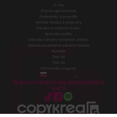
O nás
Právne upozornenie
Podmienky a pravidlá
Metódy výroby a prepravy
Záruka a vrátenie tovaru
Spôsoby platby
Zásady ochrany osobných údajov
Zásady používania súborov cookie
Kontakt
Tlač A4
Tlač A3
Partnerský program
SLOVENSKO
SLEDUJTE NÁS NA SOCIÁLNYCH
SIETI