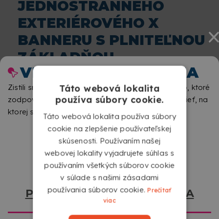
JEDNOSTRANNÉHO
Šablóna
: aby ste si správne pripravili súbor, odporúčame
EXTERIÉROVÉHO X
vám stiahnuť šablónu, ktorú nájdete nižšie v sekcii
BANNERU S PLNITEĽNOU
„Stiahnite si naše šablóny“.
ZÁKLADŇOU
VITAJTE V COPYKREA
Zistili sme, že prezeráte z iného miesta ako miesto, ktoré
Táto webová lokalita
používa súbory cookie.
zodpovedá tejto webovej stránke. Dajte nám vedieť, na
ktorej stránke by ste chceli navštíviť.
Táto webová lokalita používa súbory
cookie na zlepšenie používateľskej
skúsenosti. Používaním našej
webovej lokality vyjadrujete súhlas s
používaním všetkých súborov cookie
v súlade s našimi zásadami
používania súborov cookie.
Prečítať
PREJDITE NA COPYKREA USA
S NAPLNITEĽNOU ZÁKLADŇOU ODOLNOU VOČI
viac
VETRU