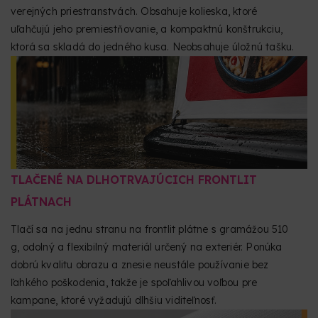
verejných priestranstvách. Obsahuje kolieska, ktoré
uľahčujú jeho premiestňovanie, a kompaktnú konštrukciu,
ktorá sa skladá do jedného kusa. Neobsahuje úložnú tašku.
TLAČENÉ NA DLHOTRVAJÚCICH FRONTLIT
PLÁTNACH
Tlačí sa na jednu stranu na frontlit plátne s gramážou 510
g, odolný a flexibilný materiál určený na exteriér. Ponúka
dobrú kvalitu obrazu a znesie neustále používanie bez
ľahkého poškodenia, takže je spoľahlivou voľbou pre
kampane, ktoré vyžadujú dlhšiu viditeľnosť.