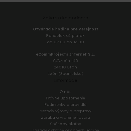
Zákaznícka podpora
Otváracie hodiny pre verejnosť
Pondelok až piatok
od 09:00 do 16:00
eCommProjects Internet S.L.
C/Azorín 140
24010 León
León (Španielsko)
Informácie
O nás
Právne upozornenie
Podmienky a pravidlá
Metódy výroby a prepravy
Záruka a vrátenie tovaru
Spôsoby platby
Zásady ochrany osobných údajov