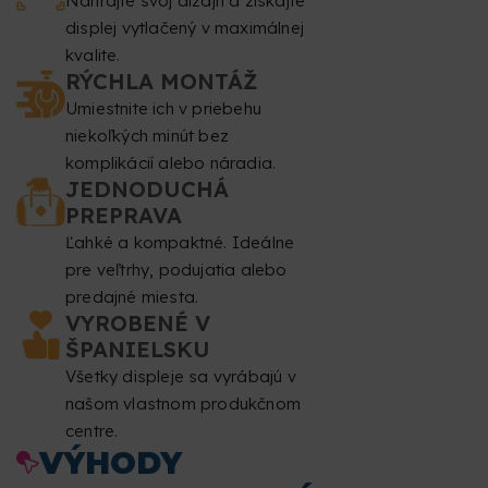
Nahrajte svoj dizajn a získajte
tieto zóny sú určené pre priechodky a napínače.
displej vytlačený v maximálnej
kvalite.
Rozlíšenie
: minimálne 150 dpi.
RÝCHLA MONTÁŽ
Farebný režim
Umiestnite ich v priebehu
: CMYK.
niekoľkých minút bez
Formát súboru
: PDF v mierke 1:1 (bez hesla).
komplikácií alebo náradia.
JEDNODUCHÁ
Typografia
: fonty musia byť vložené alebo prevedené
PREPRAVA
Ľahké a kompaktné. Ideálne
na krivky.
pre veľtrhy, podujatia alebo
Minimálna veľkosť písma
: 60 pt.
predajné miesta.
VYROBENÉ V
Minimálna hrúbka čiary
: 5,6 bodu (2 mm).
ŠPANIELSKU
Všetky displeje sa vyrábajú v
Pretlač
: neopravujeme nastavenia pretlače.
našom vlastnom produkčnom
centre.
Kontrola súborov
: nevykonávame kontrolu pravopisu
VÝHODY
ani revíziu obsahu.