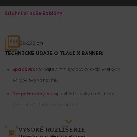
Stiahni si naše šablóny
80x180 cm
TECHNICKÉ ÚDAJE O TLAČI X BANNER:
Spadávka
: pridajte 3 mm spadávky okolo všetkých
okrajov svojho návrhu.
Bezpečnostný okraj
: dôležité prvky udržujte vo
vzdialenosti 4 mm od okraja rezu.
Všetok dôležitý text a obrázky udržujte minimálne 50 mm
VYSOKÉ ROZLÍŠENIE
od spodnej a 50 mm od hornej časti svojho návrhu, keďže