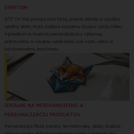
EFEKTOM
DTF UV tlač prináša sýte farby, presné detaily a vizuálny
reliéfny efekt, ktorý dodáva každému dizajnu väčšiu hĺbku.
Výsledkom je kvalitná personalizácia s výbornou
priľnavosťou a vysokou odolnosťou voči vode, oderu a
každodennému používaniu.
IDEÁLNE NA MERCHANDISING A
PERSONALIZÁCIU PRODUKTOV
Personalizujte fľaše, poháre, termohrnčeky, obaly, krabice,
diáre a mnoho ďalších predmetov rýchlo a jednoducho.