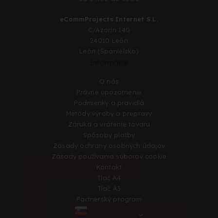
eCommProjects Internet S.L.
C/Azorín 140
24010 León
León (Španielsko)
Informácie
O nás
Právne upozornenie
Podmienky a pravidlá
Metódy výroby a prepravy
Záruka a vrátenie tovaru
Spôsoby platby
Zásady ochrany osobných údajov
Zásady používania súborov cookie
Kontakt
Tlač A4
Tlač A3
Partnerský program
SLOVENSKO