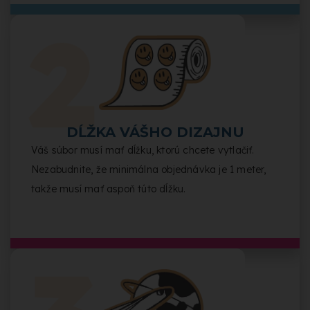
DĹŽKA VÁŠHO DIZAJNU
Váš súbor musí mať dĺžku, ktorú chcete vytlačiť.
Nezabudnite, že minimálna objednávka je 1 meter,
takže musí mať aspoň túto dĺžku.