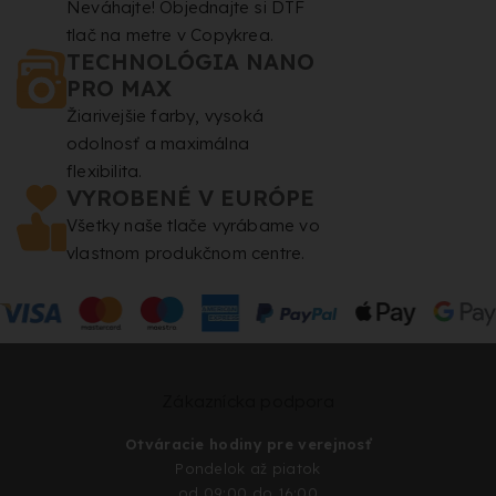
Neváhajte! Objednajte si DTF
tlač na metre v Copykrea.
TECHNOLÓGIA NANO
PRO MAX
Žiarivejšie farby, vysoká
odolnosť a maximálna
flexibilita.
VYROBENÉ V EURÓPE
Všetky naše tlače vyrábame vo
vlastnom produkčnom centre.
Zákaznícka podpora
Otváracie hodiny pre verejnosť
Pondelok až piatok
od 09:00 do 16:00