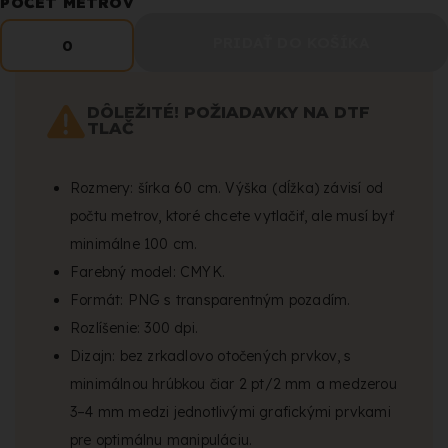
POČET METROV
PRIDAŤ DO KOŠÍKA
0
DÔLEŽITÉ! POŽIADAVKY NA DTF
TLAČ
Rozmery: šírka 60 cm. Výška (dĺžka) závisí od
počtu metrov, ktoré chcete vytlačiť, ale musí byť
minimálne 100 cm.
Farebný model: CMYK.
Formát: PNG s transparentným pozadím.
Rozlíšenie: 300 dpi.
Dizajn: bez zrkadlovo otočených prvkov, s
minimálnou hrúbkou čiar 2 pt/2 mm a medzerou
3–4 mm medzi jednotlivými grafickými prvkami
pre optimálnu manipuláciu.