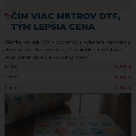
ČÍM VIAC METROV DTF,
TÝM LEPŠIA CENA
Ušetrite náklady! Čím viac metrov si vyberiete, tým väčšiu
zľavu získate. Nezabudnite, že minimálne množstvo je
jeden meter, aj keď je váš dizajn menší.
0,00 €
1 meter
0,00 €
3 metre
0,00 €
5 metre