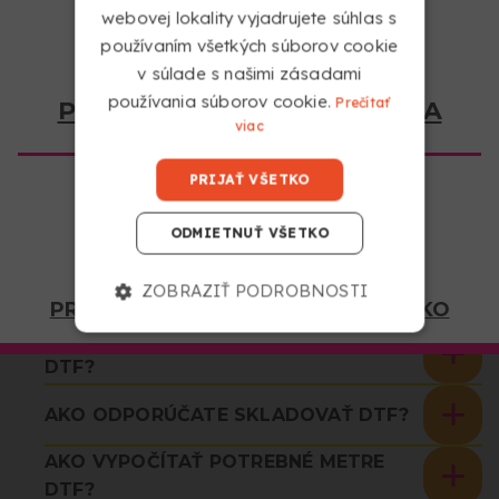
webovej lokality vyjadrujete súhlas s
kľúčové prvky tejto techniky: teplotu, čas lisovania a
používaním všetkých súborov cookie
tlak.
v súlade s našimi zásadami
používania súborov cookie.
Prečítať
PREJDITE NA COPYKREA USA
viac
PRIJAŤ VŠETKO
MÁTE OTÁZKY TÝKAJÚCE
ODMIETNUŤ VŠETKO
SA SLUŽBY?
ZOBRAZIŤ PODROBNOSTI
PREJDITE NA COPYKREA SLOVENSKO
AKO DOSTANEM SVOJU OBJEDNÁVKU
DTF?
AKO ODPORÚČATE SKLADOVAŤ DTF?
AKO VYPOČÍTAŤ POTREBNÉ METRE
DTF?