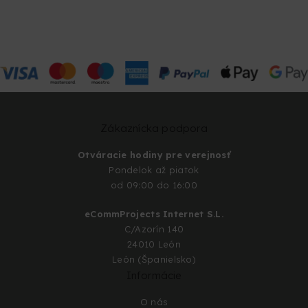
Zákaznícka podpora
Otváracie hodiny pre verejnosť
Pondelok až piatok
od 09:00 do 16:00
eCommProjects Internet S.L.
C/Azorín 140
24010 León
León (Španielsko)
Informácie
O nás