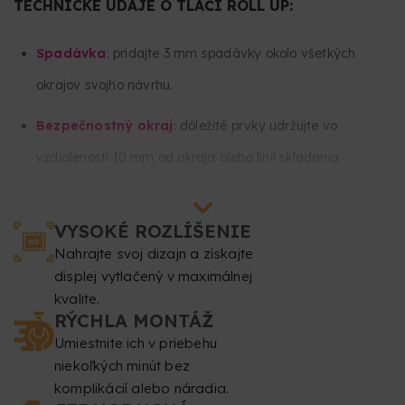
TECHNICKÉ ÚDAJE O TLAČI ROLL UP:
Spadávka
: pridajte 3 mm spadávky okolo všetkých
okrajov svojho návrhu.
Bezpečnostný okraj
: dôležité prvky udržujte vo
vzdialenosti 10 mm od okraja alebo línií skladania.
Všetok dôležitý text a obrázky udržujte vo vzdialenosti
VYSOKÉ ROZLÍŠENIE
minimálne 30 mm od spodnej a 30 mm od hornej časti
Nahrajte svoj dizajn a získajte
svojho návrhu. Táto časť zostane väčšinou zvinutá vo
displej vytlačený v maximálnej
vnútri stojana a nebude viditeľná.
kvalite.
RÝCHLA MONTÁŽ
Rozlíšenie
: minimálne 150 dpi.
Umiestnite ich v priebehu
niekoľkých minút bez
Farebný režim
: CMYK.
komplikácií alebo náradia.