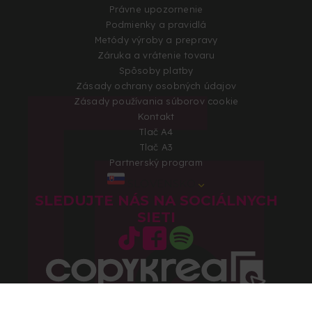
Právne upozornenie
Podmienky a pravidlá
Metódy výroby a prepravy
Záruka a vrátenie tovaru
Spôsoby platby
Zásady ochrany osobných údajov
Zásady používania súborov cookie
Kontakt
Tlač A4
Tlač A3
Partnerský program
SLOVENSKO
SLEDUJTE NÁS NA SOCIÁLNYCH
SIETI
Autorské práva 2026 © Všetky práva vyhradené