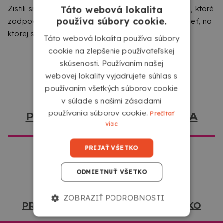
Zistili sme, že prezeráte z iného miesta ako miesto, ktoré
Táto webová lokalita
používa súbory cookie.
zodpovedá tejto webovej stránke. Dajte nám vedieť, na
ktorej stránke by ste chceli navštíviť.
Táto webová lokalita používa súbory
cookie na zlepšenie používateľskej
skúsenosti. Používaním našej
webovej lokality vyjadrujete súhlas s
používaním všetkých súborov cookie
v súlade s našimi zásadami
NOSIČ S PRÍRODNÝM A UDRŽATEĽNÝM ŠTÝLOM
používania súborov cookie.
Prečítať
PREJDITE NA COPYKREA USA
Tento Roll up vyniká svojou bambusovou konštrukciou,
viac
ktorá mu dodáva prírodné a od tradičných nosičov odlišné
prevedenie. Je to možnosť určená pre tých, ktorí chcú
PRIJAŤ VŠETKO
komunikovať v súlade so svojimi hodnotami, dbajúc tak o
správu, ako aj o nosič, na ktorom je prezentovaná.
ODMIETNUŤ VŠETKO
ZOBRAZIŤ PODROBNOSTI
PREJDITE NA COPYKREA SLOVENSKO