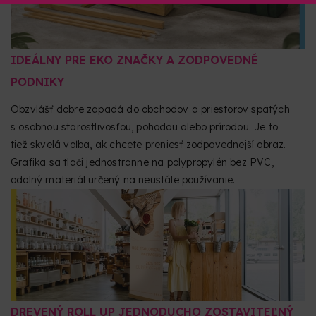
IDEÁLNY PRE EKO ZNAČKY A ZODPOVEDNÉ
PODNIKY
Obzvlášť dobre zapadá do obchodov a priestorov spätých
s osobnou starostlivosťou, pohodou alebo prírodou. Je to
tiež skvelá voľba, ak chcete preniesť zodpovednejší obraz.
Grafika sa tlačí jednostranne na polypropylén bez PVC,
odolný materiál určený na neustále používanie.
DREVENÝ ROLL UP JEDNODUCHO ZOSTAVITEĽNÝ