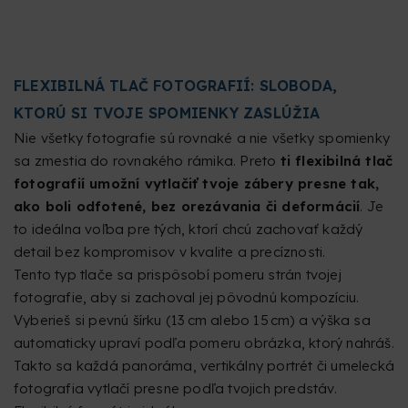
FLEXIBILNÁ TLAČ FOTOGRAFIÍ: SLOBODA,
KTORÚ SI TVOJE SPOMIENKY ZASLÚŽIA
Nie všetky fotografie sú rovnaké a nie všetky spomienky
sa zmestia do rovnakého rámika. Preto
ti flexibilná tlač
fotografií umožní vytlačiť tvoje zábery presne tak,
ako boli odfotené, bez orezávania či deformácií
. Je
to ideálna voľba pre tých, ktorí chcú zachovať každý
detail bez kompromisov v kvalite a precíznosti.
Tento typ tlače sa prispôsobí pomeru strán tvojej
fotografie, aby si zachoval jej pôvodnú kompozíciu.
Vyberieš si pevnú šírku (13 cm alebo 15 cm) a výška sa
automaticky upraví podľa pomeru obrázka, ktorý nahráš.
Takto sa každá panoráma, vertikálny portrét či umelecká
fotografia vytlačí presne podľa tvojich predstáv.