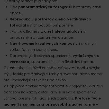
Flexibilný formát je ideálny na:
Tlač
panoramatických fotografií
bez straty časti
obrazu.
Reprodukciu portrétov alebo vertikálnych
fotografií
v ich pôvodnom pomere.
Tvorbu
albumov z ciest alebo udalostí
s
prirodzeným a rozmanitým dizajnom.
Navrhovanie kreatívnych kompozícií
s rôznymi
veľkosťami na jednej stene.
Darovanie jedinečných spomienok,
vytlačených s
vernosťou
, ktorú umožňuje len flexibilný formát.
Okrem toho si môžeš prispôsobiť povrch podľa svojho
štýlu: lesklý pre žiarivejšie farby a svetlosť, alebo matný
pre umeleckejší efekt bez odleskov.
V Copykrea tlačíme tvoje fotografie v najvyššej kvalite s
dôrazom na každý detail, aby si si svoje spomienky
uchoval presne tak, ako si ich pamätáš.
Pretože tvoje
momenty sa nemusia prispôsobiť žiadnej forme –