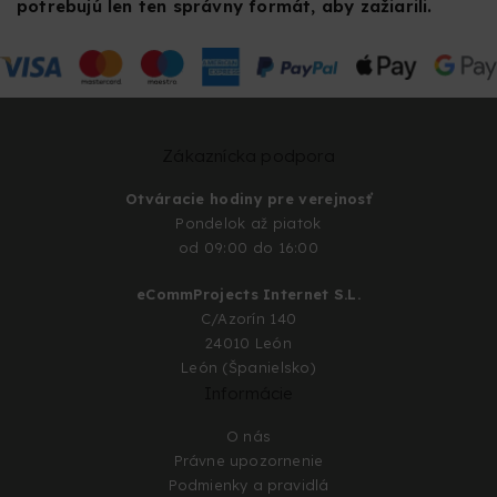
potrebujú len ten správny formát, aby zažiarili.
Zákaznícka podpora
Otváracie hodiny pre verejnosť
Pondelok až piatok
od 09:00 do 16:00
eCommProjects Internet S.L.
C/Azorín 140
24010 León
León (Španielsko)
Informácie
O nás
Právne upozornenie
Podmienky a pravidlá